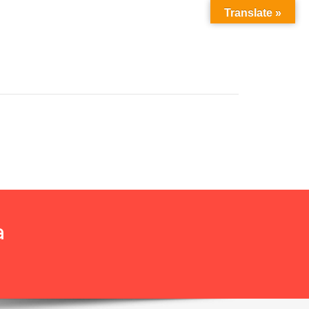
Translate »
a