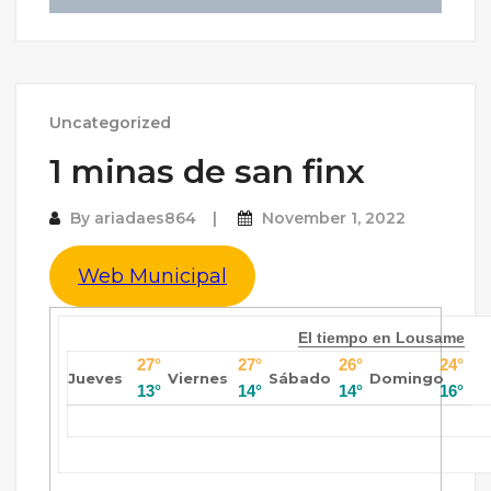
Uncategorized
1 minas de san finx
By
ariadaes864
November 1, 2022
Web Municipal
El tiempo en Lousame
27°
27°
26°
24°
Jueves
Viernes
Sábado
Domingo
13°
14°
14°
16°