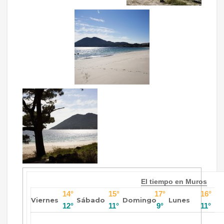
El tiempo en Muros
14°
15°
17°
16°
Viernes
Sábado
Domingo
Lunes
12°
11°
9°
11°