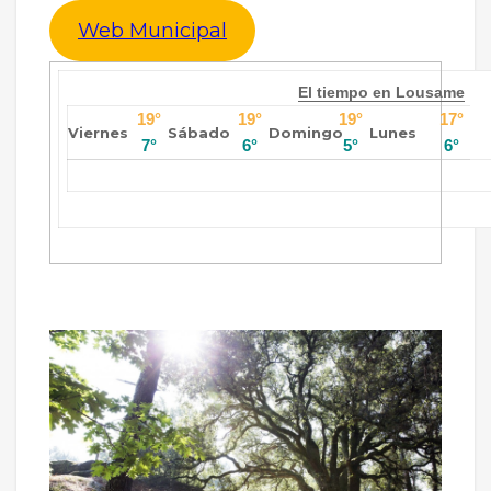
Web Municipal
El tiempo en Lousame
19°
19°
19°
17°
Viernes
Sábado
Domingo
Lunes
7°
6°
5°
6°