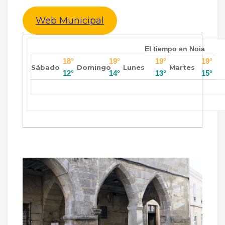
Web Municipal
El tiempo en Noia
18°
19°
19°
19°
Sábado
Domingo
Lunes
Martes
12°
14°
13°
15°