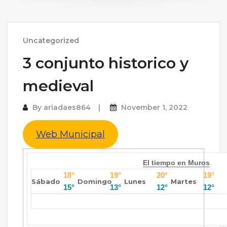
Uncategorized
3 conjunto historico y
medieval
By
ariadaes864
November 1, 2022
Web Municipal
El tiempo en Muros
18°
19°
20°
19°
Sábado
Domingo
Lunes
Martes
15°
13°
12°
12°