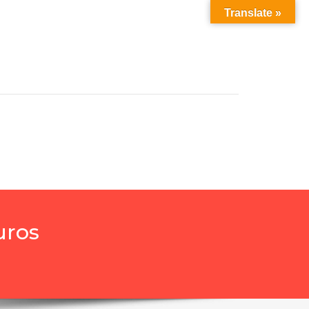
Translate »
uros