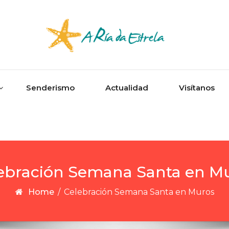
Senderismo
Actualidad
Visítanos
ebración Semana Santa en M
Home
/
Celebración Semana Santa en Muros