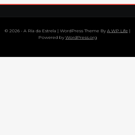
© 2026 - A Ría da Estrela | WordPress Theme By
A WP Life
|
Powered by
WordPress.org