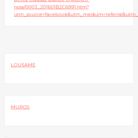
noia/0003_201601B2C6991.htm?
utm_source=facebook&utm_medium=referral&utm_
LOUSAME
MUROS